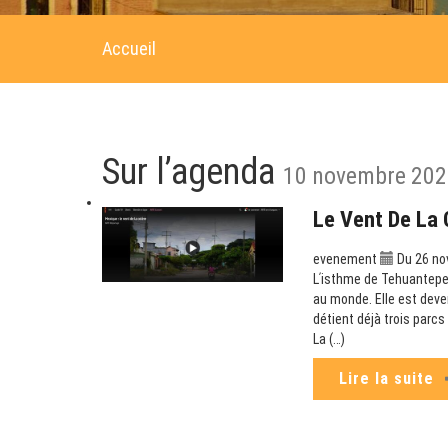
Accueil
Sur l’agenda
10 novembre 202
Le Vent De La 
evenement
Du 26 no
Lʹisthme de Tehuantepec
au monde. Elle est deve
détient déjà trois parc
La (…)
Lire la suite