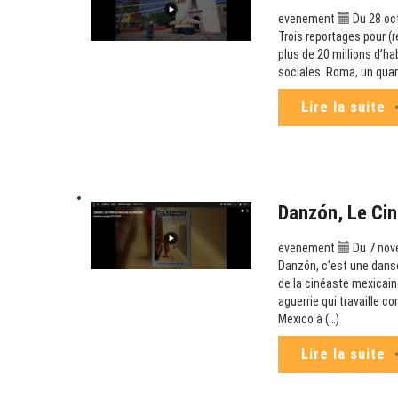
evenement
Du 28 oct
Trois reportages pour (
plus de 20 millions d’ha
sociales. Roma, un quar
Lire la suite
Danzón, Le Cin
evenement
Du 7 nov
Danzón, c’est une danse
de la cinéaste mexicaine
aguerrie qui travaille c
Mexico à (…)
Lire la suite