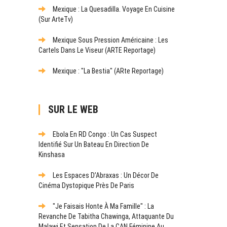
Mexique : La Quesadilla. Voyage En Cuisine
(sur ArteTv)
Mexique Sous Pression Américaine : Les
Cartels Dans Le Viseur (ARTE Reportage)
Mexique : "La Bestia" (ARte Reportage)
SUR LE WEB
Ebola En RD Congo : Un Cas Suspect
Identifié Sur Un Bateau En Direction De
Kinshasa
Les Espaces D’Abraxas : Un Décor De
Cinéma Dystopique Près De Paris
"Je Faisais Honte À Ma Famille" : La
Revanche De Tabitha Chawinga, Attaquante Du
Malawi Et Sensation De La CAN Féminine Au