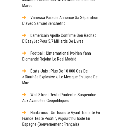
Maroc
Vanessa Paradis Annonce Sa Séparation
D’avec Samuel Benchetrit
L’américain Apollo Confirme Son Rachat
D’EasyJet Pour 5,7 Milliards De Livres
Football : L’international Ivoirien Yann
Diomandé Rejoint Le Real Madrid
États-Unis : Plus De 10 000 Cas De
« Diarrhée Explosive », Le Mexique En Ligne De
Mire
Wall Street Reste Prudente, Suspendue
Aux Avancées Géopolitiques
Hantavirus : Un Touriste Ayant Transité En
France Testé Positif, Aujourd’hui Isolé En
Espagne (gouvernement Français)