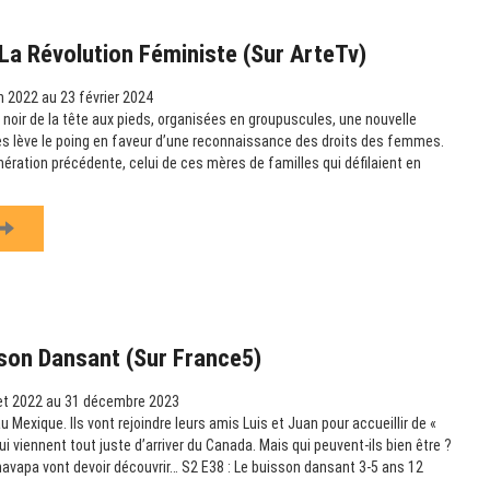
La Révolution Féministe (sur ArteTv)
n 2022 au 23 février 2024
noir de la tête aux pieds, organisées en groupuscules, une nouvelle
s lève le poing en faveur d’une reconnaissance des droits des femmes.
nération précédente, celui de ces mères de familles qui défilaient en
son Dansant (sur France5)
let 2022 au 31 décembre 2023
Mexique. Ils vont rejoindre leurs amis Luis et Juan pour accueillir de «
ui viennent tout juste d’arriver du Canada. Mais qui peuvent-ils bien être ?
avapa vont devoir découvrir… S2 E38 : Le buisson dansant 3-5 ans 12