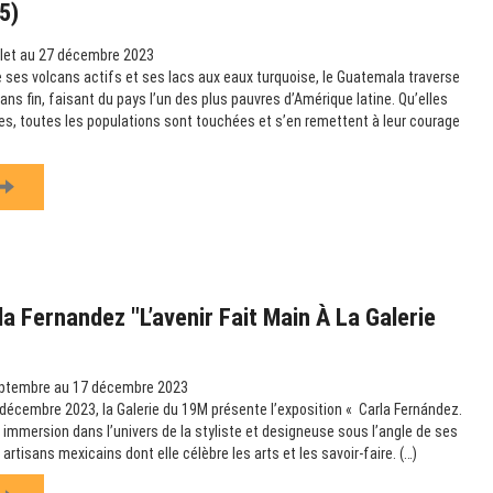
5)
llet au 27 décembre 2023
 ses volcans actifs et ses lacs aux eaux turquoise, le Guatemala traverse
ns fin, faisant du pays l’un des plus pauvres d’Amérique latine. Qu’elles
les, toutes les populations sont touchées et s’en remettent à leur courage
a Fernandez "L’avenir Fait Main À La Galerie
ptembre au 17 décembre 2023
écembre 2023, la Galerie du 19M présente l’exposition « Carla Fernández.
e immersion dans l’univers de la styliste et designeuse sous l’angle de ses
artisans mexicains dont elle célèbre les arts et les savoir-faire. (…)