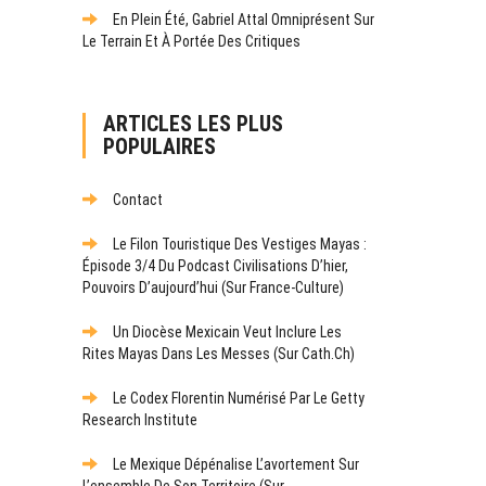
En Plein Été, Gabriel Attal Omniprésent Sur
Le Terrain Et À Portée Des Critiques
ARTICLES LES PLUS
POPULAIRES
Contact
Le Filon Touristique Des Vestiges Mayas :
Épisode 3/4 Du Podcast Civilisations D’hier,
Pouvoirs D’aujourd’hui (sur France-Culture)
Un Diocèse Mexicain Veut Inclure Les
Rites Mayas Dans Les Messes (sur Cath.ch)
Le Codex Florentin Numérisé Par Le Getty
Research Institute
Le Mexique Dépénalise L’avortement Sur
L’ensemble De Son Territoire (sur