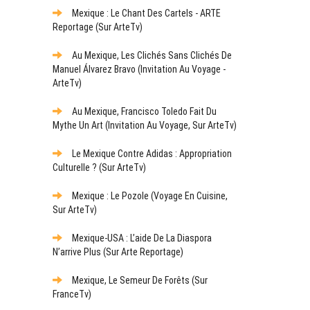
Mexique : Le Chant Des Cartels - ARTE
Reportage (sur ArteTv)
Au Mexique, Les Clichés Sans Clichés De
Manuel Álvarez Bravo (Invitation Au Voyage -
ArteTv)
Au Mexique, Francisco Toledo Fait Du
Mythe Un Art (Invitation Au Voyage, Sur ArteTv)
Le Mexique Contre Adidas : Appropriation
Culturelle ? (sur ArteTv)
Mexique : Le Pozole (Voyage En Cuisine,
Sur ArteTv)
Mexique-USA : L’aide De La Diaspora
N’arrive Plus (sur Arte Reportage)
Mexique, Le Semeur De Forêts (sur
FranceTv)