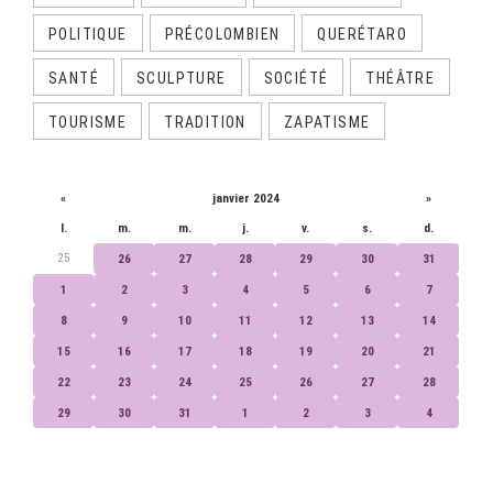
POLITIQUE
PRÉCOLOMBIEN
QUERÉTARO
SANTÉ
SCULPTURE
SOCIÉTÉ
THÉÂTRE
TOURISME
TRADITION
ZAPATISME
CALENDRIER
«
janvier 2024
»
l.
m.
m.
j.
v.
s.
d.
25
26
27
28
29
30
31
1
2
3
4
5
6
7
8
9
10
11
12
13
14
15
16
17
18
19
20
21
22
23
24
25
26
27
28
29
30
31
1
2
3
4