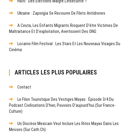
Haïti : Des Élections Malgré L’insécurité ?
Ukraine : Zaporijjia Se Recouvre De Filets Antidrones
A Ceuta, Les Enfants Migrants Risquent D’être Victimes De
Maltraitance Et D’exploitation, Avertissent Des ONG
Locarno Film Festival : Les Stars Et Les Nouveaux Visages Du
Cinéma
ARTICLES LES PLUS POPULAIRES
Contact
Le Filon Touristique Des Vestiges Mayas : Épisode 3/4 Du
Podcast Civilisations D’hier, Pouvoirs D’aujourd’hui (sur France-
Culture)
Un Diocèse Mexicain Veut Inclure Les Rites Mayas Dans Les
Messes (sur Cath.ch)