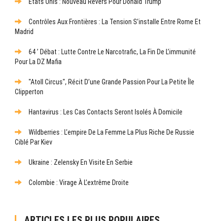
Etats Unis : Nouveau Revers Pour Donald Trump
Contrôles Aux Frontières : La Tension S’installe Entre Rome Et
Madrid
64 ’ Débat : Lutte Contre Le Narcotrafic, La Fin De L’immunité
Pour La DZ Mafia
"Atoll Circus", Récit D’une Grande Passion Pour La Petite Île
Clipperton
Hantavirus : Les Cas Contacts Seront Isolés À Domicile
Wildberries : L’empire De La Femme La Plus Riche De Russie
Ciblé Par Kiev
Ukraine : Zelensky En Visite En Serbie
Colombie : Virage À L’extrême Droite
ARTICLES LES PLUS POPULAIRES