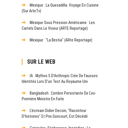
Mexique : La Quesadilla. Voyage En Cuisine
(sur ArteTv)
Mexique Sous Pression Américaine : Les
Cartels Dans Le Viseur (ARTE Reportage)
Mexique : "La Bestia" (ARte Reportage)
SUR LE WEB
IA : Mythos 5 D’Anthropic Crée De Fausses
Identités Lors D’un Test Au Royaume-Uni
Bangladesh : L’ombre Persistante De L’ex-
Première Ministre En Fuite
L’écrivain Didier Decoin, "raconteur
D’histoires" Et Prix Goncourt, Est Décédé
Canicules, Sécheresse, Incendies : Le