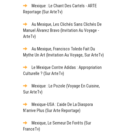
Mexique : Le Chant Des Cartels - ARTE
Reportage (sur ArteTv)
Au Mexique, Les Clichés Sans Clichés De
Manuel Álvarez Bravo (Invitation Au Voyage -
ArteTv)
Au Mexique, Francisco Toledo Fait Du
Mythe Un Art (Invitation Au Voyage, Sur ArteTv)
Le Mexique Contre Adidas : Appropriation
Culturelle ? (sur ArteTv)
Mexique : Le Pozole (Voyage En Cuisine,
Sur ArteTv)
Mexique-USA : L’aide De La Diaspora
N’arrive Plus (sur Arte Reportage)
Mexique, Le Semeur De Forêts (sur
FranceTv)