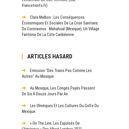
Francetvinfo.fr)
Clara Malbos : Les Conséquences
Économiques Et Sociales De La Crise Sanitaire
Du Coronavirus : Mahahual (Mexique), Un Village
Fantôme De La Côte Caribéenne
ARTICLES HASARD
Emission "Des Trains Pas Comme Les
Autres" Au Mexique
Au Mexique, Les Congés Payés Passent
De Six À Douze Jours Par An
Les Olmèques Et Les Cultures Du Golfe Du
Mexique.
« On The Line, Les Expulsés De
L’Amérique » Prix Albert Londres 2021