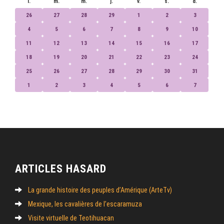
l.
m.
m.
j.
v.
s.
d.
26
27
28
29
1
2
3
4
5
6
7
8
9
10
11
12
13
14
15
16
17
18
19
20
21
22
23
24
25
26
27
28
29
30
31
1
2
3
4
5
6
7
ARTICLES HASARD
La grande histoire des peuples d’Amérique (ArteTv)
Mexique, les cavalières de l’escaramuza
Visite virtuelle de Teotihuacan