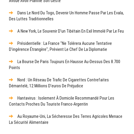
Avoué Avoir Planifié Son Geste
Dans Le Nord Du Togo, Devenir Un Homme Passe Par Les Evala,
Des Luttes Traditionnelles
A New York, Le Souvenir D’un Tibétain En Exil Immolé Par Le Feu
Présidentielle : La France "ne Tolérera Aucune Tentative
D’ingérence Étrangère", Prévient Le Chef De La Diplomatie
La Bourse De Paris Toujours En Hausse Au-Dessus Des 8.700
Points
Nord : Un Réseau De Trafic De Cigarettes Contrefaites
Démantelé, 12 Millions D’euros De Préjudice
Hantavirus : Isolement À Domicile Recommandé Pour Les
Contacts Proches Du Touriste Franco-Argentin
Au Royaume-Uni, La Sécheresse Des Terres Agricoles Menace
La Sécurité Alimentaire