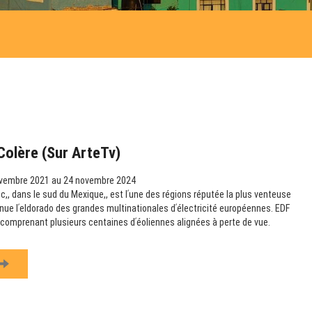
Colère (sur ArteTv)
vembre 2021 au 24 novembre 2024
,, dans le sud du Mexique,, est lʹune des régions réputée la plus venteuse
nue lʹeldorado des grandes multinationales dʹélectricité européennes. EDF
s comprenant plusieurs centaines dʹéoliennes alignées à perte de vue.