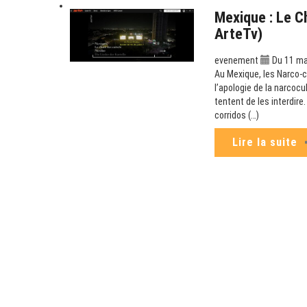
Mexique : Le C
ArteTv)
evenement
Du 11 mai
Au Mexique, les Narco-co
l’apologie de la narcoc
tentent de les interdir
corridos (…)
Lire la suite