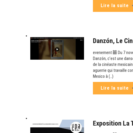
Lire la suite
Danzón, Le Cin
evenement
Du 7 nov
Danzón, c’est une danse
de la cinéaste mexicaine
aguerrie qui travaille c
Mexico à (…)
Lire la suite
Exposition La 