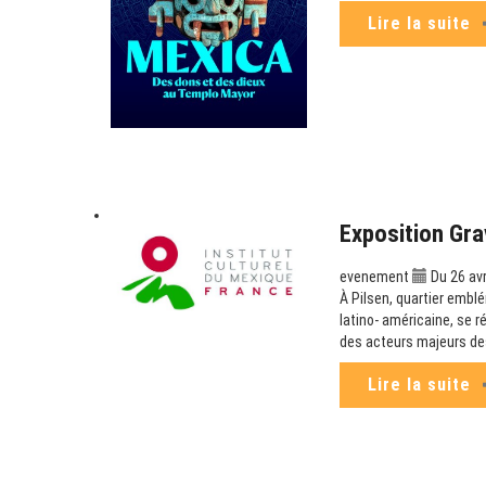
Lire la suite
Exposition Grave
evenement
Du 26 avri
À Pilsen, quartier emblém
latino- américaine, se r
des acteurs majeurs des
Lire la suite