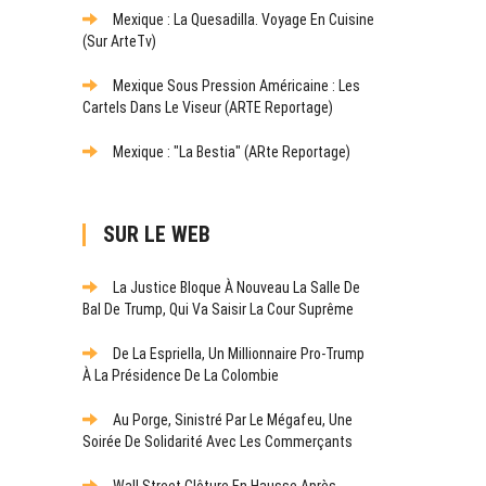
Mexique : La Quesadilla. Voyage En Cuisine
(sur ArteTv)
Mexique Sous Pression Américaine : Les
Cartels Dans Le Viseur (ARTE Reportage)
Mexique : "La Bestia" (ARte Reportage)
SUR LE WEB
La Justice Bloque À Nouveau La Salle De
Bal De Trump, Qui Va Saisir La Cour Suprême
De La Espriella, Un Millionnaire Pro-Trump
À La Présidence De La Colombie
Au Porge, Sinistré Par Le Mégafeu, Une
Soirée De Solidarité Avec Les Commerçants
Wall Street Clôture En Hausse Après