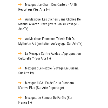
Mexique : Le Chant Des Cartels - ARTE
Reportage (sur ArteTv)
Au Mexique, Les Clichés Sans Clichés De
Manuel Álvarez Bravo (Invitation Au Voyage -
ArteTv)
Au Mexique, Francisco Toledo Fait Du
Mythe Un Art (Invitation Au Voyage, Sur ArteTv)
Le Mexique Contre Adidas : Appropriation
Culturelle ? (sur ArteTv)
Mexique : Le Pozole (Voyage En Cuisine,
Sur ArteTv)
Mexique-USA : L’aide De La Diaspora
N’arrive Plus (sur Arte Reportage)
Mexique, Le Semeur De Forêts (sur
FranceTv)