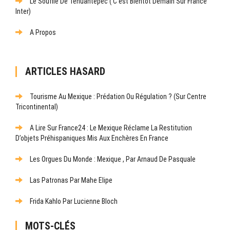
Le Souffle De Tehuantepec ( C’est Bientôt Demain Sur France
Inter)
A Propos
ARTICLES HASARD
Tourisme Au Mexique : Prédation Ou Régulation ? (Sur Centre
Tricontinental)
A Lire Sur France24 : Le Mexique Réclame La Restitution
D’objets Préhispaniques Mis Aux Enchères En France
Les Orgues Du Monde : Mexique , Par Arnaud De Pasquale
Las Patronas Par Mahe Elipe
Frida Kahlo Par Lucienne Bloch
MOTS-CLÉS