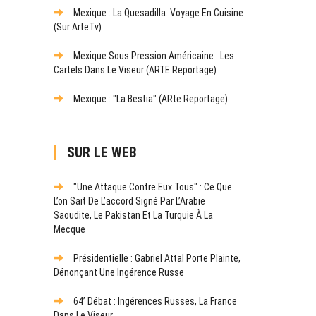
Mexique : La Quesadilla. Voyage En Cuisine
(sur ArteTv)
Mexique Sous Pression Américaine : Les
Cartels Dans Le Viseur (ARTE Reportage)
Mexique : "La Bestia" (ARte Reportage)
SUR LE WEB
"Une Attaque Contre Eux Tous" : Ce Que
L’on Sait De L’accord Signé Par L’Arabie
Saoudite, Le Pakistan Et La Turquie À La
Mecque
Présidentielle : Gabriel Attal Porte Plainte,
Dénonçant Une Ingérence Russe
64’ Débat : Ingérences Russes, La France
Dans Le Viseur