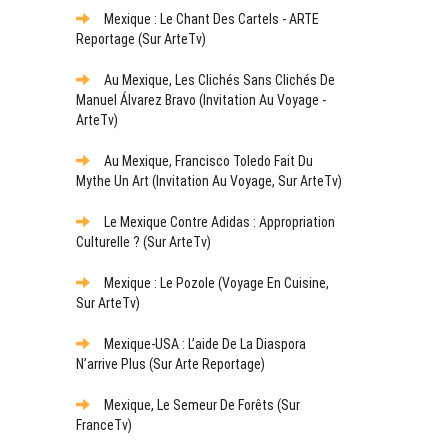
Mexique : Le Chant Des Cartels - ARTE
Reportage (sur ArteTv)
Au Mexique, Les Clichés Sans Clichés De
Manuel Álvarez Bravo (Invitation Au Voyage -
ArteTv)
Au Mexique, Francisco Toledo Fait Du
Mythe Un Art (Invitation Au Voyage, Sur ArteTv)
Le Mexique Contre Adidas : Appropriation
Culturelle ? (sur ArteTv)
Mexique : Le Pozole (Voyage En Cuisine,
Sur ArteTv)
Mexique-USA : L’aide De La Diaspora
N’arrive Plus (sur Arte Reportage)
Mexique, Le Semeur De Forêts (sur
FranceTv)