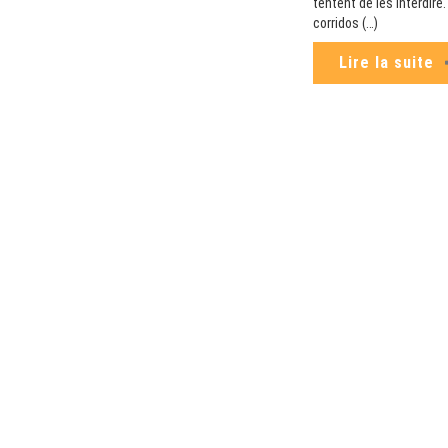
tentent de les interdir
corridos (…)
Lire la suite