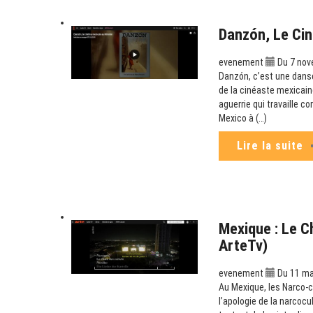
Danzón, Le Cin
evenement
Du 7 nov
Danzón, c’est une danse
de la cinéaste mexicaine
aguerrie qui travaille c
Mexico à (…)
Lire la suite
Mexique : Le C
ArteTv)
evenement
Du 11 mai
Au Mexique, les Narco-co
l’apologie de la narcoc