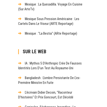
Mexique : La Quesadilla. Voyage En Cuisine
(sur ArteTv)
Mexique Sous Pression Américaine : Les
Cartels Dans Le Viseur (ARTE Reportage)
Mexique : "La Bestia" (ARte Reportage)
SUR LE WEB
IA : Mythos 5 D’Anthropic Crée De Fausses
Identités Lors D’un Test Au Royaume-Uni
Bangladesh : L’ombre Persistante De L’ex-
Première Ministre En Fuite
L’écrivain Didier Decoin, "raconteur
D’histoires" Et Prix Goncourt, Est Décédé
Canicules, Sécheresse, Incendies : Le