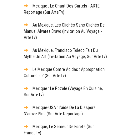
Mexique : Le Chant Des Cartels - ARTE
Reportage (sur ArteTv)
Au Mexique, Les Clichés Sans Clichés De
Manuel Álvarez Bravo (Invitation Au Voyage -
ArteTv)
Au Mexique, Francisco Toledo Fait Du
Mythe Un Art (Invitation Au Voyage, Sur ArteTv)
Le Mexique Contre Adidas : Appropriation
Culturelle ? (sur ArteTv)
Mexique : Le Pozole (Voyage En Cuisine,
Sur ArteTv)
Mexique-USA : L’aide De La Diaspora
N’arrive Plus (sur Arte Reportage)
Mexique, Le Semeur De Forêts (sur
FranceTv)