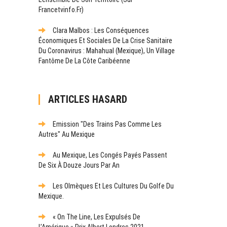
Francetvinfo.fr)
Clara Malbos : Les Conséquences
Économiques Et Sociales De La Crise Sanitaire
Du Coronavirus : Mahahual (Mexique), Un Village
Fantôme De La Côte Caribéenne
ARTICLES HASARD
Emission "Des Trains Pas Comme Les
Autres" Au Mexique
Au Mexique, Les Congés Payés Passent
De Six À Douze Jours Par An
Les Olmèques Et Les Cultures Du Golfe Du
Mexique.
« On The Line, Les Expulsés De
L’Amérique » Prix Albert Londres 2021